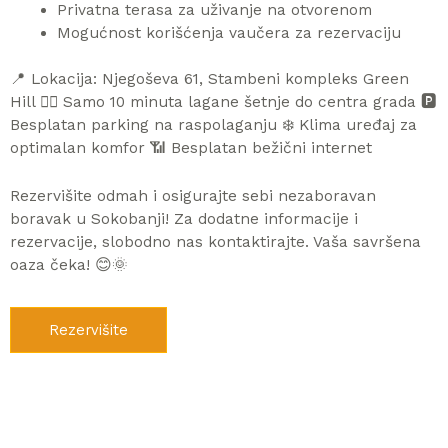
Privatna terasa za uživanje na otvorenom
Mogućnost korišćenja vaučera za rezervaciju
📍 Lokacija: Njegoševa 61, Stambeni kompleks Green
Hill 🚶‍♂️ Samo 10 minuta lagane šetnje do centra grada 🅿️
Besplatan parking na raspolaganju ❄️ Klima uređaj za
optimalan komfor 📶 Besplatan bežični internet
Rezervišite odmah i osigurajte sebi nezaboravan
boravak u Sokobanji! Za dodatne informacije i
rezervacije, slobodno nas kontaktirajte. Vaša savršena
oaza čeka! 😊🌞
Rezervišite