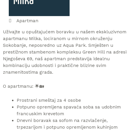
Milka
Apartman
Uživajte u opuštajućem boravku u našem ekskluzivnom
apartmanu Milka, lociranom u mirnom okruženju
Sokobanje, neposredno uz Aqua Park. Smješten u
prestižnom stambenom kompleksu Green Hill na adresi
Njegoševa 69, naš apartman predstavlja idealnu
kombinaciju udobnosti i praktične blizine svim
znamenitostima grada.
O apartmanu: 🌟🏡
Prostrani smeštaj za 4 osobe
Potpuno opremljena spavaća soba sa udobnim
francuskim krevetom
Dnevni boravak sa sofom na razvlačenje,
trpezarijom i potpuno opremljenom kuhinjom