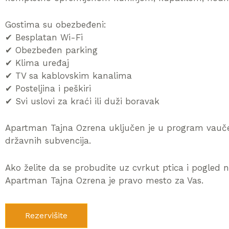
Gostima su obezbeđeni:
✔ Besplatan Wi-Fi
✔ Obezbeđen parking
✔ Klima uređaj
✔ TV sa kablovskim kanalima
✔ Posteljina i peškiri
✔ Svi uslovi za kraći ili duži boravak
Apartman Tajna Ozrena uključen je u program vaučer
državnih subvencija.
Ako želite da se probudite uz cvrkut ptica i pogled 
Apartman Tajna Ozrena je pravo mesto za Vas.
Rezervišite