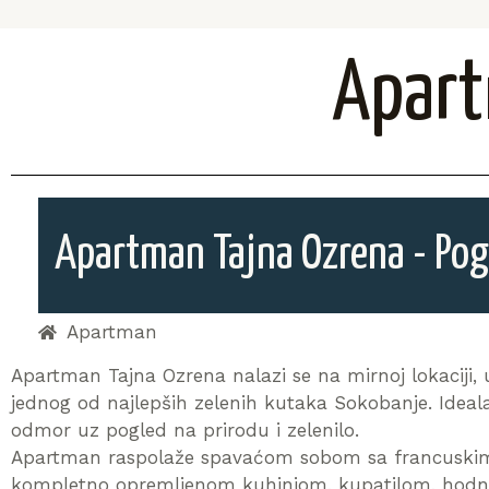
Apart
Apartman Tajna Ozrena - Pogl
Apartman
Apartman Tajna Ozrena nalazi se na mirnoj lokaciji,
jednog od najlepših zelenih kutaka Sokobanje. Ideala
odmor uz pogled na prirodu i zelenilo.
Apartman raspolaže spavaćom sobom sa francuskim 
kompletno opremljenom kuhinjom, kupatilom, hodni