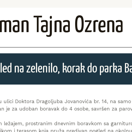
man Tajna Ozrena
ed na zelenilo, korak do parka B
 u ulici Doktora Dragoljuba Jovanovića br. 14, na sam
n je za udoban boravak do 4 osobe, savršen za parove,
ležajem, prostranim dnevnim boravkom sa garniturom
kom i terasom koja pruža predivan pogled na okolnu