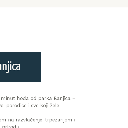
anjica
o minut hoda od parka Banjica –
 porodice i sve koji žele
 na razvlačenje, trpezarijom i
 prirodu.