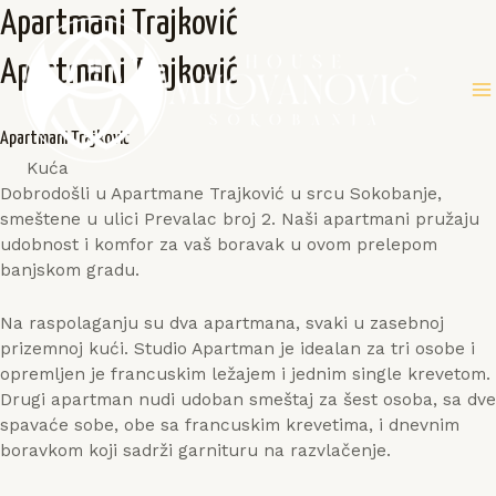
Skip
Apartmani Trajković
to
content
Apartmani Trajković
M
Apartmani Trajković
M
Kuća
Dobrodošli u Apartmane Trajković u srcu Sokobanje,
smeštene u ulici Prevalac broj 2. Naši apartmani pružaju
udobnost i komfor za vaš boravak u ovom prelepom
banjskom gradu.
Na raspolaganju su dva apartmana, svaki u zasebnoj
prizemnoj kući. Studio Apartman je idealan za tri osobe i
opremljen je francuskim ležajem i jednim single krevetom.
Drugi apartman nudi udoban smeštaj za šest osoba, sa dve
spavaće sobe, obe sa francuskim krevetima, i dnevnim
boravkom koji sadrži garnituru na razvlačenje.