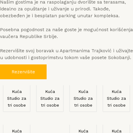
Našim gostima je na raspolaganju dvorište sa terasama,
idealno za opuštanje i uživanje u prirodi. Takođe,
obezbeđen je i besplatan parking unutar kompleksa.
Posebna pogodnost za naše goste je mogućnost korišćenja
vaučera Republike Srbije.
Rezervišite svoj boravak u Apartmanima Trajković i uživajte
u udobnosti i gostoprimstvu tokom vaše posete Sokobanji.
Rezervišite
Kuća
Kuća
Kuća
Kuća
Studio za
Studio za
Studio za
Studio za
tri osobe
tri osobe
tri osobe
tri osobe
Kuća
Kuća
Kuća